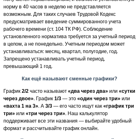
норму в 40 часов в неделю не представляется
возможным. Для таких случаев Трудовой Кодекс
предусматривает введение суммированного учета
рабочего времени (ст. 104 ТК РФ). Соблюдение
установленного норматива требуется за учетный период
в целом, а не понедельно. Учетным периодом может
устанавливаться: месяц, квартал, полугодие, год.
Запрещено устанавливать учетный период,
превышающий 1 год.
Как ещё называют сменные графики?
График
2/2
часто называют
«два через два»
или
«сутки
через двое»
. График
1/3
— это
«один через три»
или
«вахта 1 на 3»
. А
3/3
— его часто ищут как
«график три
три»
или
«три через три»
. Наш калькулятор
поддерживает все эти названия — выбирайте удобный
формат и рассчитывайте график онлайн.