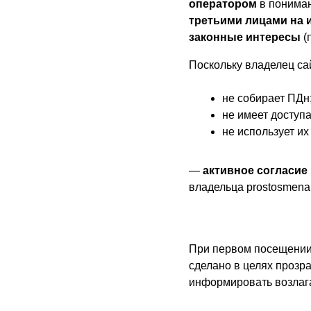
оператором
в пониман
третьими лицами на 
законные интересы
(п
Поскольку владелец са
не собирает ПДн
не имеет доступ
не использует и
—
активное согласие
владельца prostosmena.
При первом посещении
сделано в целях прозра
информировать возлага