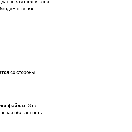
зу данных выполняются
обходимости,
их
ется
со стороны
уки-файлах
. Это
альная обязанность