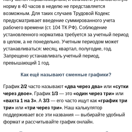
норму в 40 часов в неделю не представляется
возможным. Для таких случаев Трудовой Кодекс
предусматривает введение суммированного учета
рабочего времени (ст. 104 ТК РФ). Соблюдение
установленного норматива требуется за учетный период
в целом, а не понедельно. Учетным периодом может
устанавливаться: месяц, квартал, полугодие, год.
Запрещено устанавливать учетный период,
превышающий 1 год.
Как ещё называют сменные графики?
График
2/2
часто называют
«два через два»
или
«сутки
через двое»
. График
1/3
— это
«один через три»
или
«вахта 1 на 3»
. А
3/3
— его часто ищут как
«график три
три»
или
«три через три»
. Наш калькулятор
поддерживает все эти названия — выбирайте удобный
формат и рассчитывайте график онлайн.