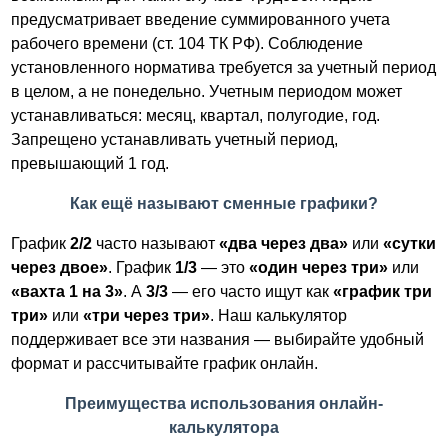
предусматривает введение суммированного учета
рабочего времени (ст. 104 ТК РФ). Соблюдение
установленного норматива требуется за учетный период
в целом, а не понедельно. Учетным периодом может
устанавливаться: месяц, квартал, полугодие, год.
Запрещено устанавливать учетный период,
превышающий 1 год.
Как ещё называют сменные графики?
График
2/2
часто называют
«два через два»
или
«сутки
через двое»
. График
1/3
— это
«один через три»
или
«вахта 1 на 3»
. А
3/3
— его часто ищут как
«график три
три»
или
«три через три»
. Наш калькулятор
поддерживает все эти названия — выбирайте удобный
формат и рассчитывайте график онлайн.
Преимущества использования онлайн-
калькулятора