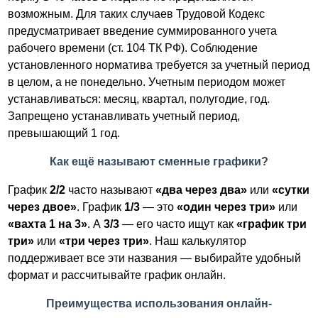
возможным. Для таких случаев Трудовой Кодекс
предусматривает введение суммированного учета
рабочего времени (ст. 104 ТК РФ). Соблюдение
установленного норматива требуется за учетный период
в целом, а не понедельно. Учетным периодом может
устанавливаться: месяц, квартал, полугодие, год.
Запрещено устанавливать учетный период,
превышающий 1 год.
Как ещё называют сменные графики?
График
2/2
часто называют
«два через два»
или
«сутки
через двое»
. График
1/3
— это
«один через три»
или
«вахта 1 на 3»
. А
3/3
— его часто ищут как
«график три
три»
или
«три через три»
. Наш калькулятор
поддерживает все эти названия — выбирайте удобный
формат и рассчитывайте график онлайн.
Преимущества использования онлайн-