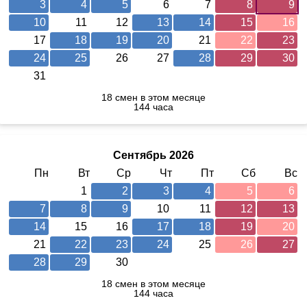
3
4
5
6
7
8
9
10
11
12
13
14
15
16
17
18
19
20
21
22
23
24
25
26
27
28
29
30
31
18 смен в этом месяце
144 часа
Сентябрь 2026
Пн
Вт
Ср
Чт
Пт
Сб
Вс
1
2
3
4
5
6
7
8
9
10
11
12
13
14
15
16
17
18
19
20
21
22
23
24
25
26
27
28
29
30
18 смен в этом месяце
144 часа