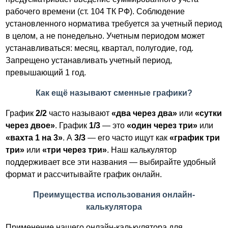
рабочего времени (ст. 104 ТК РФ). Соблюдение
установленного норматива требуется за учетный период
в целом, а не понедельно. Учетным периодом может
устанавливаться: месяц, квартал, полугодие, год.
Запрещено устанавливать учетный период,
превышающий 1 год.
Как ещё называют сменные графики?
График
2/2
часто называют
«два через два»
или
«сутки
через двое»
. График
1/3
— это
«один через три»
или
«вахта 1 на 3»
. А
3/3
— его часто ищут как
«график три
три»
или
«три через три»
. Наш калькулятор
поддерживает все эти названия — выбирайте удобный
формат и рассчитывайте график онлайн.
Преимущества использования онлайн-
калькулятора
Применение нашего онлайн-калькулятора для