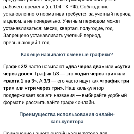
рабочего времени (ст. 104 ТК РФ). Соблюдение
установленного норматива требуется за учетный период
в целом, а не понедельно. Учетным периодом может
устанавливаться: месяц, квартал, полугодие, год.
Запрещено устанавливать учетный период,
превышающий 1 год.
Как ещё называют сменные графики?
График
2/2
часто называют
«два через два»
или
«сутки
через двое»
. График
1/3
— это
«один через три»
или
«вахта 1 на 3»
. А
3/3
— его часто ищут как
«график три
три»
или
«три через три»
. Наш калькулятор
поддерживает все эти названия — выбирайте удобный
формат и рассчитывайте график онлайн.
Преимущества использования онлайн-
калькулятора
Применение нашего онлайн-калькулятора для