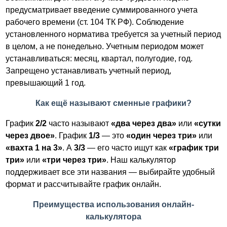
предусматривает введение суммированного учета
рабочего времени (ст. 104 ТК РФ). Соблюдение
установленного норматива требуется за учетный период
в целом, а не понедельно. Учетным периодом может
устанавливаться: месяц, квартал, полугодие, год.
Запрещено устанавливать учетный период,
превышающий 1 год.
Как ещё называют сменные графики?
График
2/2
часто называют
«два через два»
или
«сутки
через двое»
. График
1/3
— это
«один через три»
или
«вахта 1 на 3»
. А
3/3
— его часто ищут как
«график три
три»
или
«три через три»
. Наш калькулятор
поддерживает все эти названия — выбирайте удобный
формат и рассчитывайте график онлайн.
Преимущества использования онлайн-
калькулятора