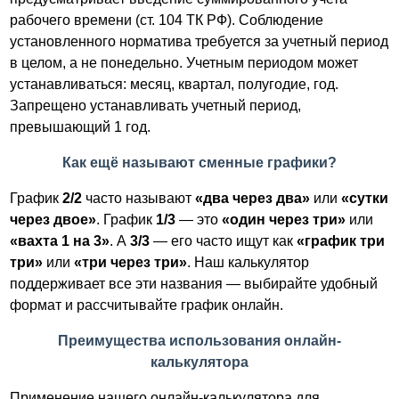
рабочего времени (ст. 104 ТК РФ). Соблюдение
установленного норматива требуется за учетный период
в целом, а не понедельно. Учетным периодом может
устанавливаться: месяц, квартал, полугодие, год.
Запрещено устанавливать учетный период,
превышающий 1 год.
Как ещё называют сменные графики?
График
2/2
часто называют
«два через два»
или
«сутки
через двое»
. График
1/3
— это
«один через три»
или
«вахта 1 на 3»
. А
3/3
— его часто ищут как
«график три
три»
или
«три через три»
. Наш калькулятор
поддерживает все эти названия — выбирайте удобный
формат и рассчитывайте график онлайн.
Преимущества использования онлайн-
калькулятора
Применение нашего онлайн-калькулятора для