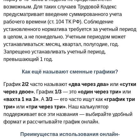
возможным. Для таких случаев Трудовой Кодекс
предусматривает введение суммированного учета
рабочего времени (ст. 104 ТК РФ). Соблюдение
установленного норматива требуется за учетный период
в целом, а не понедельно. Учетным периодом может
устанавливаться: месяц, квартал, полугодие, год.
Запрещено устанавливать учетный период,
превышающий 1 год.
Как ещё называют сменные графики?
График
2/2
часто называют
«два через два»
или
«сутки
через двое»
. График
1/3
— это
«один через три»
или
«вахта 1 на 3»
. А
3/3
— его часто ищут как
«график три
три»
или
«три через три»
. Наш калькулятор
поддерживает все эти названия — выбирайте удобный
формат и рассчитывайте график онлайн.
Преимущества использования онлайн-