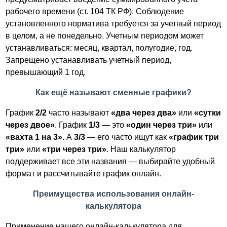
рабочего времени (ст. 104 ТК РФ). Соблюдение
установленного норматива требуется за учетный период
в целом, а не понедельно. Учетным периодом может
устанавливаться: месяц, квартал, полугодие, год.
Запрещено устанавливать учетный период,
превышающий 1 год.
Как ещё называют сменные графики?
График
2/2
часто называют
«два через два»
или
«сутки
через двое»
. График
1/3
— это
«один через три»
или
«вахта 1 на 3»
. А
3/3
— его часто ищут как
«график три
три»
или
«три через три»
. Наш калькулятор
поддерживает все эти названия — выбирайте удобный
формат и рассчитывайте график онлайн.
Преимущества использования онлайн-
калькулятора
Применение нашего онлайн-калькулятора для