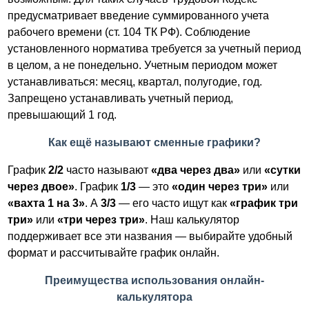
предусматривает введение суммированного учета
рабочего времени (ст. 104 ТК РФ). Соблюдение
установленного норматива требуется за учетный период
в целом, а не понедельно. Учетным периодом может
устанавливаться: месяц, квартал, полугодие, год.
Запрещено устанавливать учетный период,
превышающий 1 год.
Как ещё называют сменные графики?
График
2/2
часто называют
«два через два»
или
«сутки
через двое»
. График
1/3
— это
«один через три»
или
«вахта 1 на 3»
. А
3/3
— его часто ищут как
«график три
три»
или
«три через три»
. Наш калькулятор
поддерживает все эти названия — выбирайте удобный
формат и рассчитывайте график онлайн.
Преимущества использования онлайн-
калькулятора