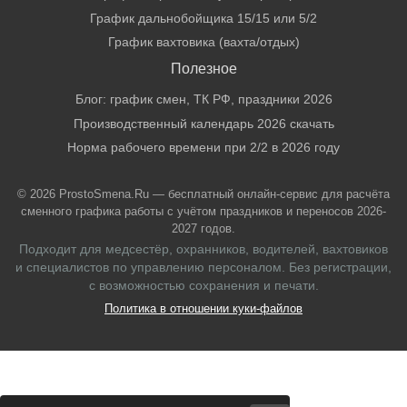
График дальнобойщика 15/15 или 5/2
График вахтовика (вахта/отдых)
Полезное
Блог: график смен, ТК РФ, праздники 2026
Производственный календарь 2026 скачать
Норма рабочего времени при 2/2 в 2026 году
© 2026 ProstoSmena.Ru — бесплатный онлайн-сервис для расчёта
сменного графика работы с учётом праздников и переносов 2026-
2027 годов.
Подходит для медсестёр, охранников, водителей, вахтовиков
и специалистов по управлению персоналом. Без регистрации,
с возможностью сохранения и печати.
Политика в отношении куки-файлов